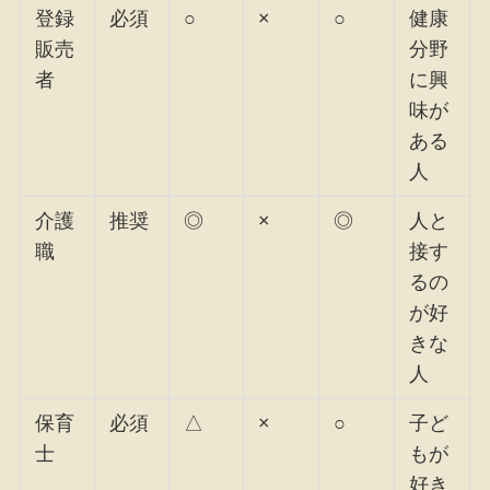
登録
必須
○
×
○
健康
販売
分野
者
に興
味が
ある
人
介護
推奨
◎
×
◎
人と
職
接す
るの
が好
きな
人
保育
必須
△
×
○
子ど
士
もが
好き