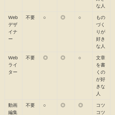
な人
Web
不要
○
◎
○
もの
デザ
づく
イナ
りが
ー
好き
な人
Web
不要
◎
◎
○
文章
ライ
を書
ター
くの
が好
きな
人
動画
不要
○
◎
◎
コツ
編集
コツ