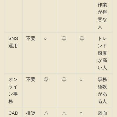
作業
が得
意な
人
SNS
不要
○
◎
◎
トレ
運用
ンド
感度
が高
い人
オン
不要
◎
◎
○
事務
ライ
経験
ン事
があ
務
る人
CAD
推奨
△
△
○
図面