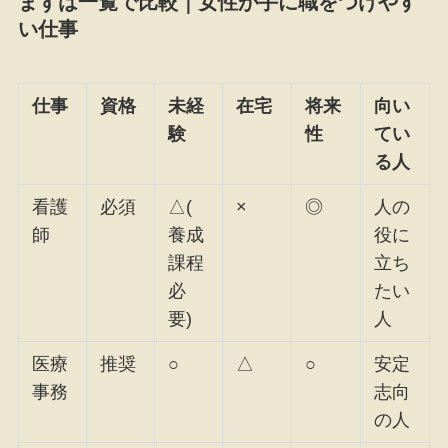
まずは一覧で比較｜女性が手に職をつけやす
い仕事
仕事
資格
未経
在宅
将来
向い
験
性
てい
る人
看護
必須
△(
×
◎
人の
師
養成
役に
課程
立ち
必
たい
要)
人
医療
推奨
○
△
○
安定
事務
志向
の人