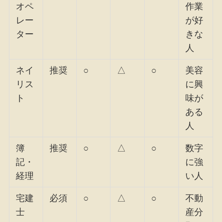
オペ
作業
レー
が好
ター
きな
人
ネイ
推奨
○
△
○
美容
リス
に興
ト
味が
ある
人
簿
推奨
○
△
○
数字
記・
に強
経理
い人
宅建
必須
○
△
○
不動
士
産分