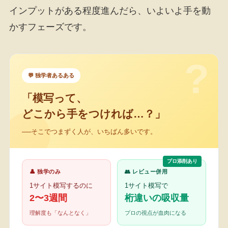
インプットがある程度進んだら、いよいよ手を動
かすフェーズです。
?
💬 独学者あるある
「模写って、
どこから手をつければ…？」
──そこでつまずく人が、いちばん多いです。
プロ添削あり
👤 独学のみ
👥 レビュー併用
1サイト模写するのに
1サイト模写で
2〜3週間
桁違いの吸収量
理解度も「なんとなく」
プロの視点が血肉になる