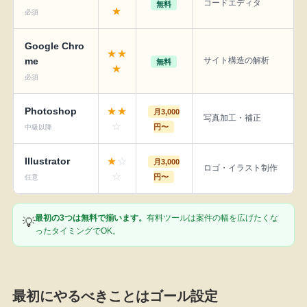
コードエディタ
無料
★
必須
Google Chro
★★
me
サイト構造の解析
無料
★
必須
Photoshop
★★
月3,000
写真加工・補正
☆
円〜
中級以降
Illustrator
★
☆
月3,000
ロゴ・イラスト制作
☆
円〜
任意
最初の3つは無料で揃います。
有料ツールは案件の幅を広げたくな
💡
ったタイミングでOK。
最初にやるべきことはゴール設定