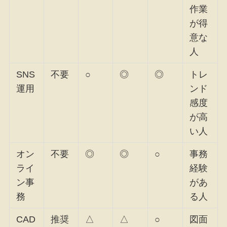
作業
が得
意な
人
SNS
不要
○
◎
◎
トレ
運用
ンド
感度
が高
い人
オン
不要
◎
◎
○
事務
ライ
経験
ン事
があ
務
る人
CAD
推奨
△
△
○
図面