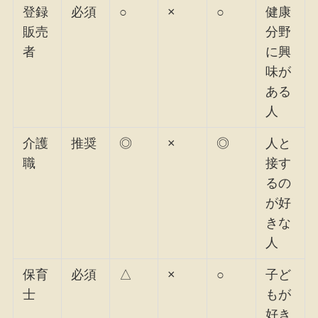
登録
必須
○
×
○
健康
販売
分野
者
に興
味が
ある
人
介護
推奨
◎
×
◎
人と
職
接す
るの
が好
きな
人
保育
必須
△
×
○
子ど
士
もが
好き