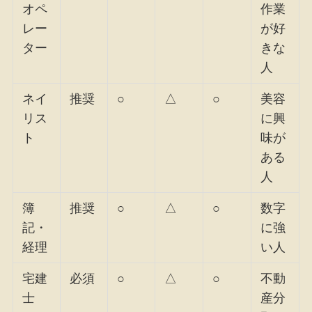
オペ
作業
レー
が好
ター
きな
人
ネイ
推奨
○
△
○
美容
リス
に興
ト
味が
ある
人
簿
推奨
○
△
○
数字
記・
に強
経理
い人
宅建
必須
○
△
○
不動
士
産分