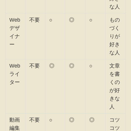
な人
Web
不要
○
◎
○
もの
デザ
づく
イナ
りが
ー
好き
な人
Web
不要
◎
◎
○
文章
ライ
を書
ター
くの
が好
きな
人
動画
不要
○
◎
◎
コツ
編集
コツ