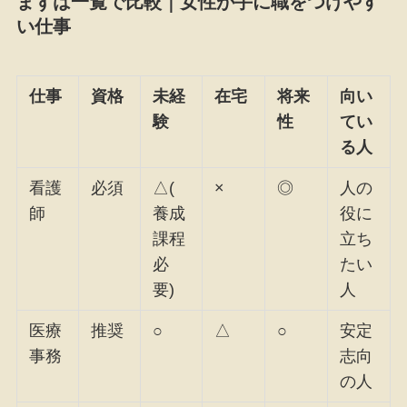
まずは一覧で比較｜女性が手に職をつけやす
い仕事
仕事
資格
未経
在宅
将来
向い
験
性
てい
る人
看護
必須
△(
×
◎
人の
師
養成
役に
課程
立ち
必
たい
要)
人
医療
推奨
○
△
○
安定
事務
志向
の人