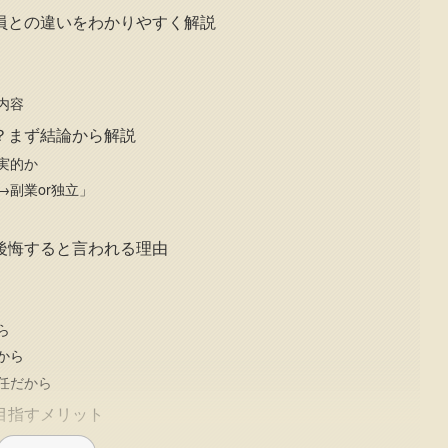
員との違いをわかりやすく解説
内容
？まず結論から解説
実的か
副業or独立」
後悔すると言われる理由
ら
から
任だから
目指すメリット